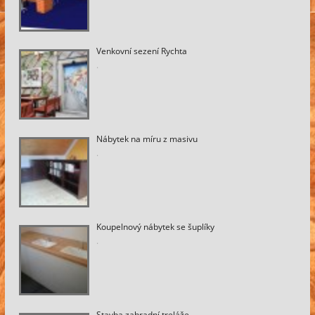
Venkovní sezení Rychta
.
Nábytek na míru z masivu
.
Koupelnový nábytek se šuplíky
.
Stavba zahradní treláže