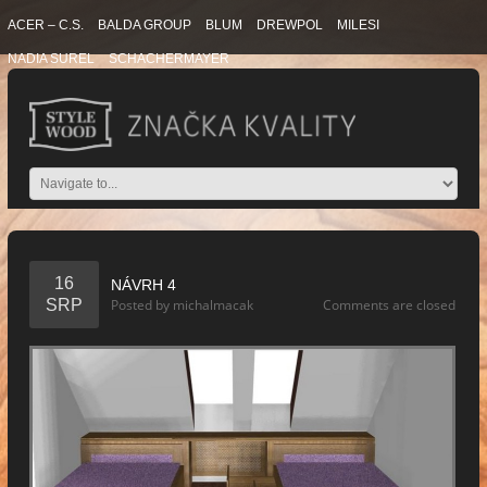
ACER – C.S.
BALDA GROUP
BLUM
DREWPOL
MILESI
NADIA SUREL
SCHACHERMAYER
16
NÁVRH 4
SRP
Posted by
michalmacak
Comments are closed