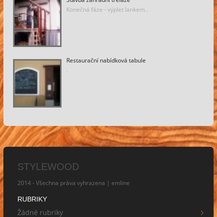
Konečná fáze - výplet lankem..
Restaurační nabídková tabule
.
STYLEWOOD
2014 - Všechna práva vyhrazena |
emline
RUBRIKY
Žádné rubriky