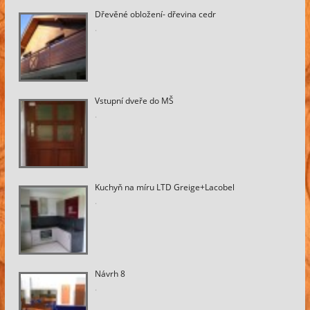
Dřevěné obložení- dřevina cedr
.
Vstupní dveře do MŠ
.
Kuchyň na míru LTD Greige+Lacobel
.
Návrh 8
.