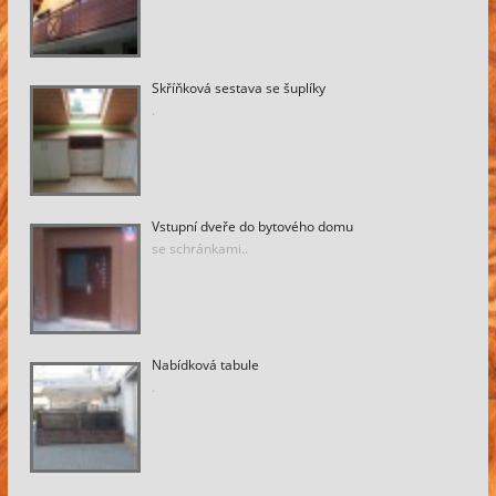
Skříňková sestava se šuplíky
.
Vstupní dveře do bytového domu
se schránkami..
Nabídková tabule
.