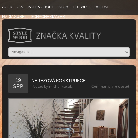
ACER – C.S.
BALDA GROUP
BLUM
DREWPOL
MILESI
NADIA SUREL
SCHACHERMAYER
19
NEREZOVÁ KONSTRUKCE
SRP
Posted by
michalmacak
Comments are closed