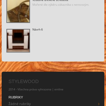
Mořené dle výběru zákazníka s nerezovým.
Návrh 6
.
STYLEWOOD
2014 - Všechna práva vyhrazena |
emline
RUBRIKY
Žádné rubriky