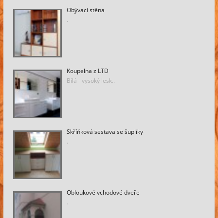
Obývací stěna
.
Koupelna z LTD
Bílá - vysoký lesk..
Skříňková sestava se šuplíky
.
Obloukové vchodové dveře
.