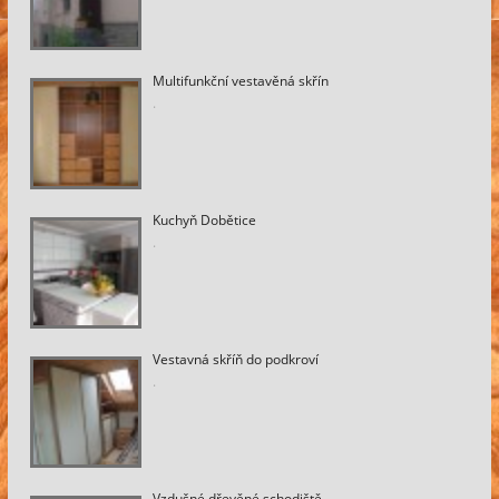
Multifunkční vestavěná skřín
.
Kuchyň Dobětice
.
Vestavná skříň do podkroví
.
Vzdušné dřevěné schodiště