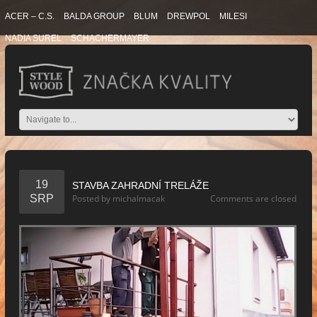
ACER – C.S.
BALDA GROUP
BLUM
DREWPOL
MILESI
NADIA SUREL
SCHACHERMAYER
19
STAVBA ZAHRADNÍ TRELÁŽE
SRP
Posted by
michalmacak
Comments are closed