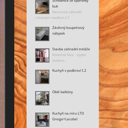
Schodnice ze spárovky
buk
Nerezové zábradlí
s kulatým madlem č.1.
Závěsný koupelnový
nábytek
.
Stavba zahradní treláže
Konečná fáze - výplet
lankem..
Kuchyň v podkroví č.2
.
Oblé balkóny
.
Kuchyň na míru LTD
Greige+Lacobel
.