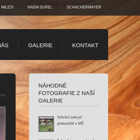
MILESI
NADIA SUREL
SCHACHERMAYER
NÁS
GALERIE
KONTAKT
NÁHODNÉ
FOTOGRAFIE Z NAŠÍ
nts
GALERIE
Střešní zakrytí
pískoviště v MŠ
.