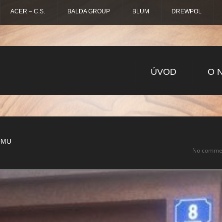
ACER – C.S.
BALDA GROUP
BLUM
DREWPOL
ÚVOD
O 
OMU
No comme